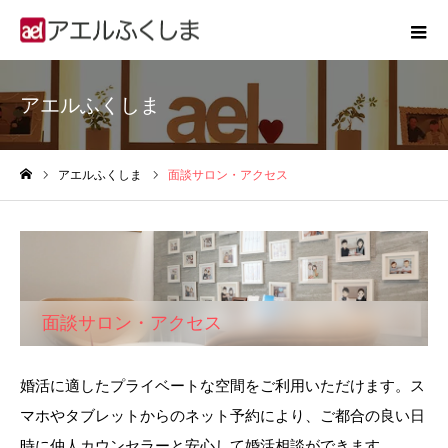
アエルふくしま
アエルふくしま
面談サロン・アクセス
ホーム
面談サロン・アクセス
婚活に適したプライベートな空間をご利用いただけます。ス
マホやタブレットからのネット予約により、ご都合の良い日
時に仲人カウンセラーと安心して婚活相談ができます。