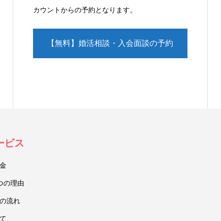
カウントからの予約となります。
【無料】婚活相談・入会面談の予約
（LINE）
ービス
金
つの理由
の流れ
て