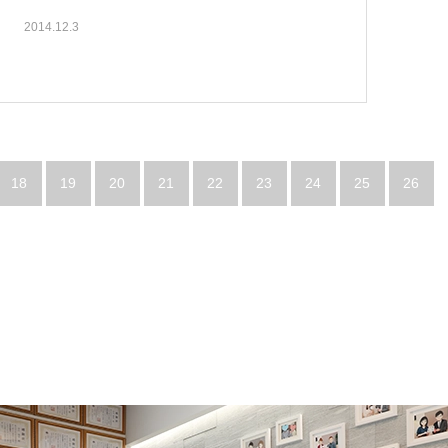
2014.12.3
18
19
20
21
22
23
24
25
26