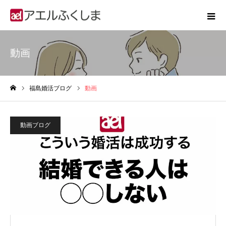
動画
福島婚活ブログ
動画
ホーム
動画ブログ