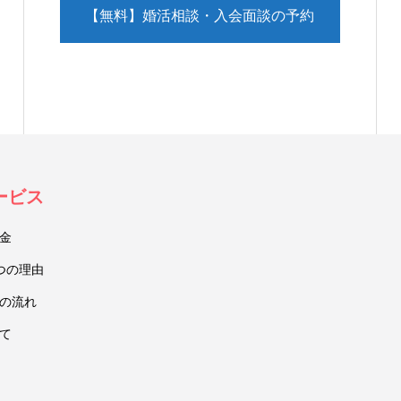
【無料】婚活相談・入会面談の予約
（LINE）
ービス
金
つの理由
の流れ
て