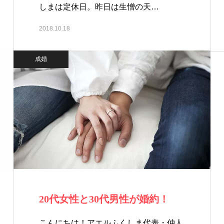
しまは定休日。昨日は生憎の天…
2018.10.18
成婚
20代女性と30代男性が婚約！
こんにちは！アエルふくしま代表・仲人