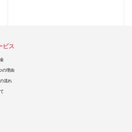
（LINE）
ービス
金
つの理由
の流れ
て