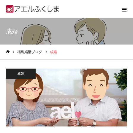
成婚
福島婚活ブログ
成婚
ホーム
成婚