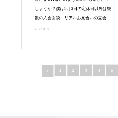
しょうか？僕は5月3日の定休日以外は複
数の入会面談、リアルお見合いの立会…
2022.05.9
1
2
3
4
5