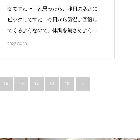
春ですね〜！と思ったら、昨日の寒さに
ビックリですね。今日から気温は回復し
てくるようなので、体調を崩さぬよう
自…
2022.04.30
15
16
17
18
19