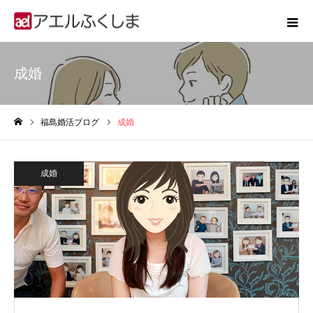
成婚
福島婚活ブログ
成婚
ホーム
成婚