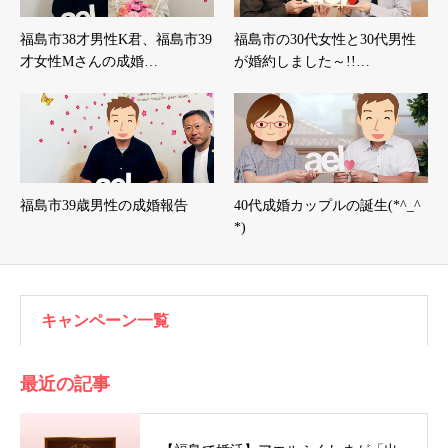
福島市38才男性K君、福島市39
福島市の30代女性と30代男性
才女性Mさんの成婚…
が婚約しました～!!…
福島市39歳男性の成婚報告
40代成婚カップルの誕生(*^_^
*)
キャンペーン一覧
最近の記事