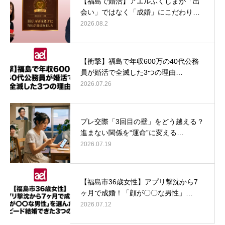
【福島で婚活】アエルふくしまが「出
会い」ではなく「成婚」にこだわり…
2026.08.2
【衝撃】福島で年収600万の40代公務
員が婚活で全滅した3つの理由…
2026.07.26
プレ交際「3回目の壁」をどう越える？
進まない関係を“運命”に変える…
2026.07.19
【福島市36歳女性】アプリ撃沈から7
ヶ月で成婚！「顔が〇〇な男性」…
2026.07.12