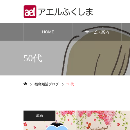
HOME
サービス案内
50代
福島婚活ブログ
50代
ホーム
成婚