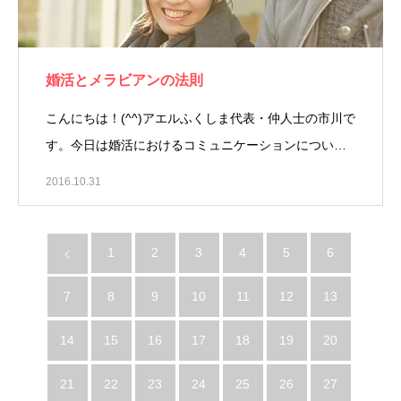
婚活とメラビアンの法則
こんにちは！(^^)アエルふくしま代表・仲人士の市川で
す。今日は婚活におけるコミュニケーションについ…
2016.10.31
1
2
3
4
5
6
7
8
9
10
11
12
13
14
15
16
17
18
19
20
21
22
23
24
25
26
27