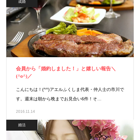
成婚
会員から「婚約しました！」と嬉しい報告＼
(^o^)／
こんにちは！(^^)アエルふくしま代表・仲人士の市川で
す。週末は朝から晩までお見合い6件！そ…
2016.11.14
婚活