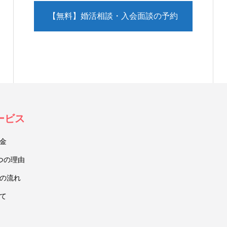
【無料】婚活相談・入会面談の予約
（LINE）
ービス
金
つの理由
の流れ
て