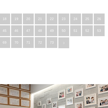
18
19
20
21
22
23
24
25
26
45
46
47
48
49
50
51
52
53
69
70
71
72
73