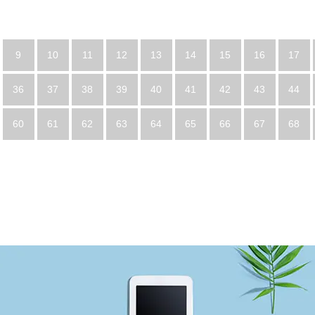
9
10
11
12
13
14
15
16
17
36
37
38
39
40
41
42
43
44
60
61
62
63
64
65
66
67
68