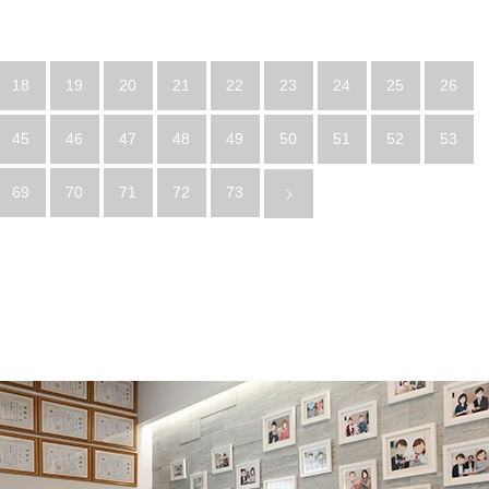
18
19
20
21
22
23
24
25
26
45
46
47
48
49
50
51
52
53
69
70
71
72
73