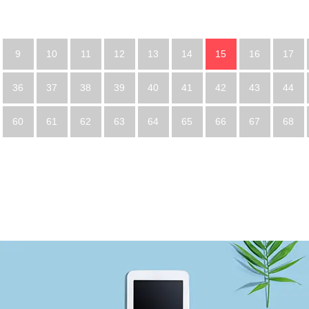
9
10
11
12
13
14
15
16
17
36
37
38
39
40
41
42
43
44
60
61
62
63
64
65
66
67
68