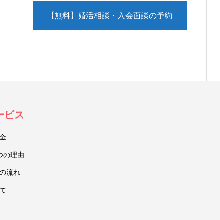
【無料】婚活相談・入会面談の予約
（LINE）
ービス
金
つの理由
の流れ
て