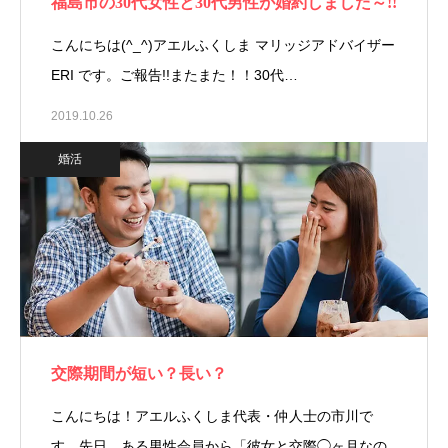
福島市の30代女性と30代男性が婚約しました～!!
こんにちは(^_^)アエルふくしま マリッジアドバイザー
ERI です。ご報告!!またまた！！30代…
2019.10.26
婚活
交際期間が短い？長い？
こんにちは！アエルふくしま代表・仲人士の市川で
す。先日、ある男性会員から「彼女と交際◯ヶ月なの