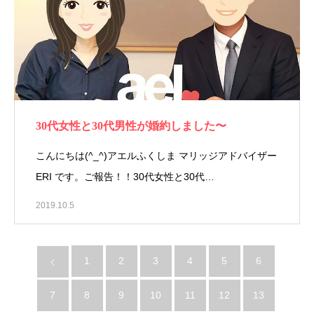
30代女性と30代男性が婚約しました〜
こんにちは(^_^)アエルふくしま マリッジアドバイザー
ERI です。ご報告！！30代女性と30代…
2019.10.5
1
2
3
4
5
6
7
8
9
10
11
12
13