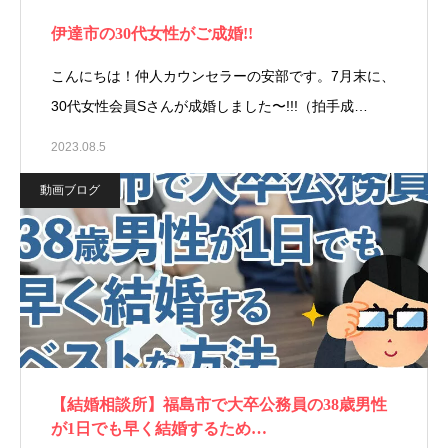
伊達市の30代女性がご成婚!!
こんにちは！仲人カウンセラーの安部です。7月末に、
30代女性会員Sさんが成婚しました〜!!!（拍手成…
2023.08.5
動画ブログ
【結婚相談所】福島市で大卒公務員の38歳男性
が1日でも早く結婚するため…