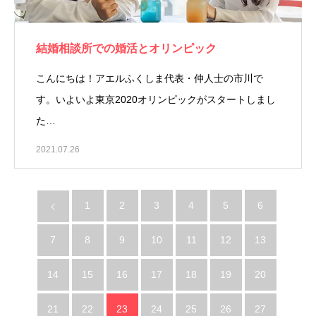
結婚相談所での婚活とオリンピック
こんにちは！アエルふくしま代表・仲人士の市川で
す。いよいよ東京2020オリンピックがスタートしまし
た…
2021.07.26
1
2
3
4
5
6
7
8
9
10
11
12
13
14
15
16
17
18
19
20
21
22
23
24
25
26
27