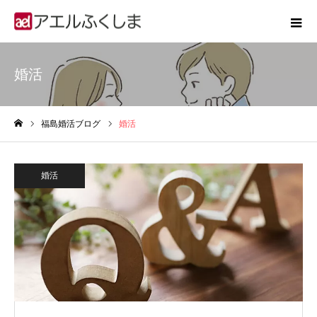
婚活
福島婚活ブログ
婚活
ホーム
婚活