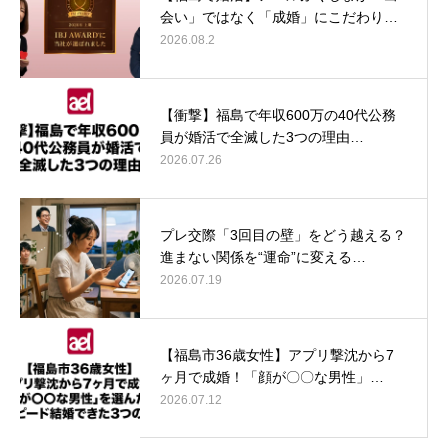
会い」ではなく「成婚」にこだわり…
2026.08.2
【衝撃】福島で年収600万の40代公務
員が婚活で全滅した3つの理由…
2026.07.26
プレ交際「3回目の壁」をどう越える？
進まない関係を“運命”に変える…
2026.07.19
【福島市36歳女性】アプリ撃沈から7
ヶ月で成婚！「顔が〇〇な男性」…
2026.07.12