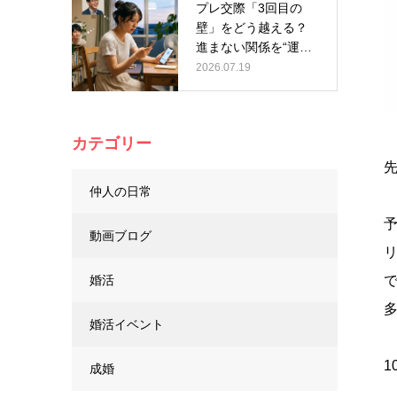
プレ交際「3回目の
壁」をどう越える？
進まない関係を“運
命”に変える…
2026.07.19
カテゴリー
仲人の日常
動画ブログ
婚活
婚活イベント
成婚