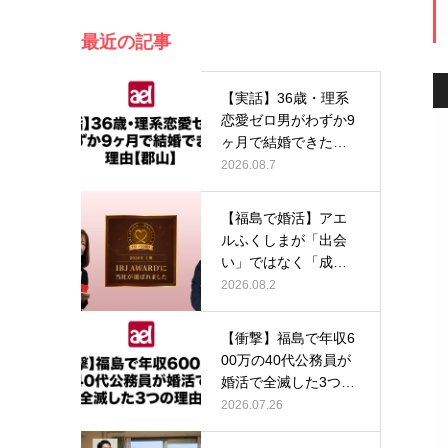
最近の記事
【実話】36歳・理系
恋愛ゼロ男がわずか9
ヶ月で結婚できた理
由【郡山…
2026.08.7
【福島で婚活】アエ
ルふくしまが「出会
い」ではなく「成
婚」にこだわり…
2026.08.2
【衝撃】福島で年収6
00万の40代公務員が
婚活で全滅した3つの
理由…
2026.07.26