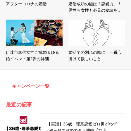
アフターコロナの婚活
婚活成功の鍵は「恋愛力」！
男性も女性も必見の秘訣を…
伊達市30代女性ご成婚＆ゆる
婚活での別れの際に、一番心
婚イベント第2弾の詳細…
掛けて欲しいこと
キャンペーン一覧
最近の記事
【実話】36歳・理系恋愛ゼロ男がわず
か9ヶ月で結婚できた理由【郡山…