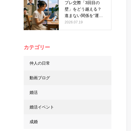
プレ交際「3回目の
壁」をどう越える？
進まない関係を“運
命”に変える…
2026.07.19
カテゴリー
仲人の日常
動画ブログ
婚活
婚活イベント
成婚