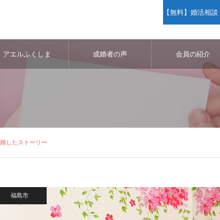
【無料】婚活相談・
アエルふくしま
成婚者の声
会員の紹介
成婚したストーリー
福島市