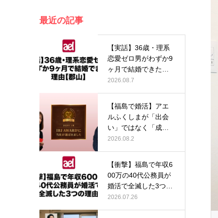
最近の記事
【実話】36歳・理系
恋愛ゼロ男がわずか9
ヶ月で結婚できた理
由【郡山…
2026.08.7
【福島で婚活】アエ
ルふくしまが「出会
い」ではなく「成
婚」にこだわり…
2026.08.2
【衝撃】福島で年収6
00万の40代公務員が
婚活で全滅した3つの
理由…
2026.07.26