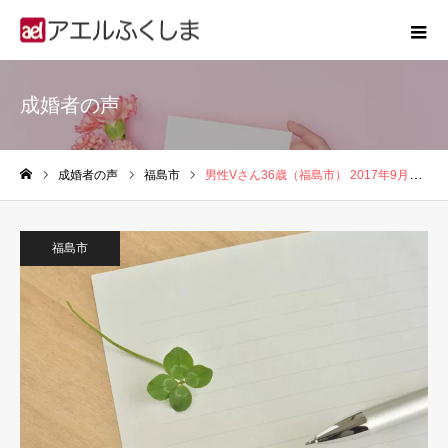
成婚者の声
成婚者の声
福島市
男性Vさん36歳（福島市） 2017年9月入会、2018年5月に婚約
ホーム
福島市