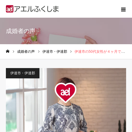
成婚者の声
成婚者の声
伊達市・伊達郡
伊達市の50代女性が４ヶ月で成婚した婚活ストーリー
ホーム
伊達市・伊達郡