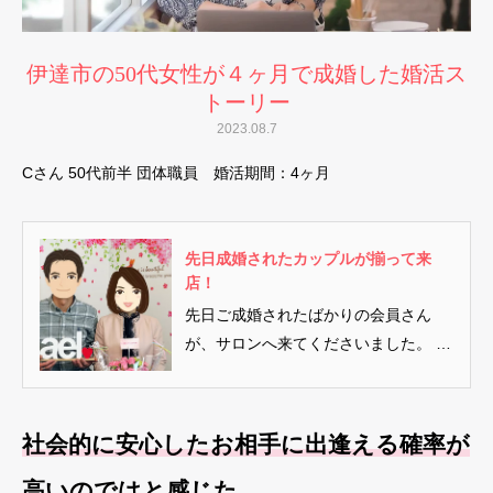
伊達市の50代女性が４ヶ月で成婚した婚活ス
トーリー
2023.08.7
Cさん 50代前半 団体職員 婚活期間：4ヶ月
先日成婚されたカップルが揃って来
店！
先日ご成婚されたばかりの会員さん
が、サロンへ来てくださいました。 実
は、お相手さんのTさんと僕は初対...
社会的に安心したお相手に出逢える確率が
高いのではと感じた