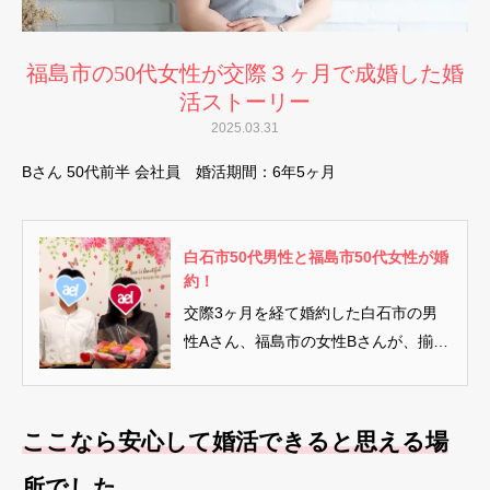
福島市の50代女性が交際３ヶ月で成婚した婚
活ストーリー
2025.03.31
Bさん 50代前半 会社員 婚活期間：6年5ヶ月
白石市50代男性と福島市50代女性が婚
約！
交際3ヶ月を経て婚約した白石市の男
性Aさん、福島市の女性Bさんが、揃っ
てサロンへ挨拶に来てくれました...
ここなら安心して婚活できると思える場
所でした。