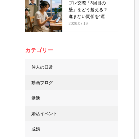
プレ交際「3回目の
壁」をどう越える？
進まない関係を“運
命”に変える…
2026.07.19
カテゴリー
仲人の日常
動画ブログ
婚活
婚活イベント
成婚