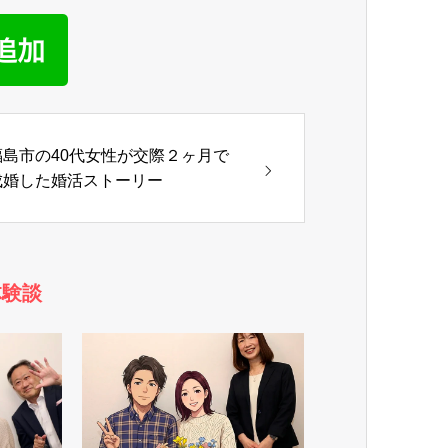
福島市の40代女性が交際２ヶ月で
成婚した婚活ストーリー
体験談