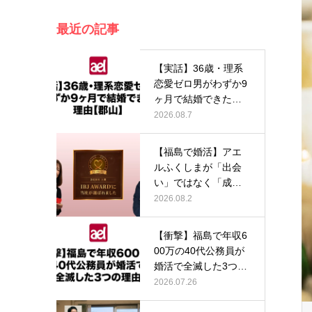
最近の記事
【実話】36歳・理系
恋愛ゼロ男がわずか9
ヶ月で結婚できた理
由【郡山…
2026.08.7
【福島で婚活】アエ
ルふくしまが「出会
い」ではなく「成
婚」にこだわり…
2026.08.2
【衝撃】福島で年収6
00万の40代公務員が
婚活で全滅した3つの
理由…
2026.07.26