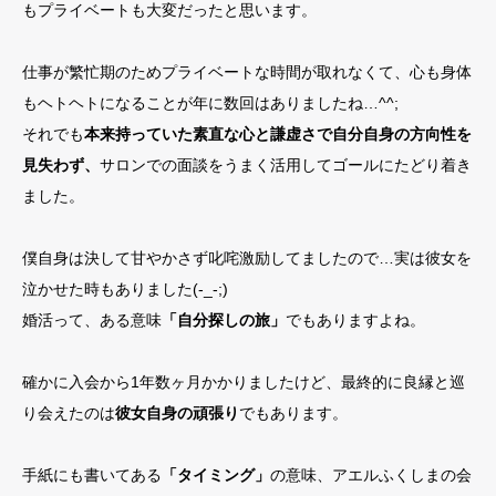
もプライベートも大変だったと思います。
仕事が繁忙期のためプライベートな時間が取れなくて、心も身体
もヘトヘトになることが年に数回はありましたね…^^;
それでも
本来持っていた素直な心と謙虚さで自分自身の方向性を
見失わず、
サロンでの面談をうまく活用してゴールにたどり着き
ました。
僕自身は決して甘やかさず叱咤激励してましたので…実は彼女を
泣かせた時もありました(-_-;)
婚活って、ある意味
「自分探しの旅」
でもありますよね。
確かに入会から1年数ヶ月かかりましたけど、最終的に良縁と巡
り会えたのは
彼女自身の頑張り
でもあります。
手紙にも書いてある
「タイミング」
の意味、アエルふくしまの会