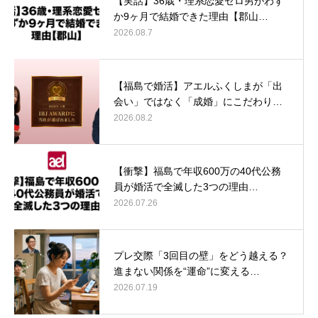
【実話】36歳・理系恋愛ゼロ男がわず
か9ヶ月で結婚できた理由【郡山…
2026.08.7
【福島で婚活】アエルふくしまが「出
会い」ではなく「成婚」にこだわり…
2026.08.2
【衝撃】福島で年収600万の40代公務
員が婚活で全滅した3つの理由…
2026.07.26
プレ交際「3回目の壁」をどう越える？
進まない関係を“運命”に変える…
2026.07.19