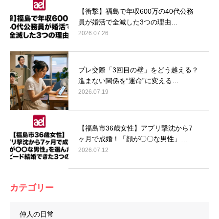
【衝撃】福島で年収600万の40代公務
員が婚活で全滅した3つの理由…
2026.07.26
プレ交際「3回目の壁」をどう越える？
進まない関係を“運命”に変える…
2026.07.19
【福島市36歳女性】アプリ撃沈から7
ヶ月で成婚！「顔が〇〇な男性」…
2026.07.12
カテゴリー
仲人の日常