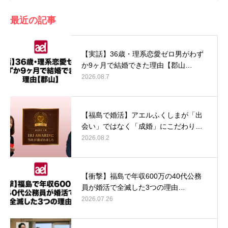
最近の記事
【実話】36歳・理系恋愛ゼロ男がわず
か9ヶ月で結婚できた理由【郡山…
2026.08.7
【福島で婚活】アエルふくしまが「出
会い」ではなく「成婚」にこだわり…
2026.08.2
【衝撃】福島で年収600万の40代公務
員が婚活で全滅した3つの理由…
2026.07.26