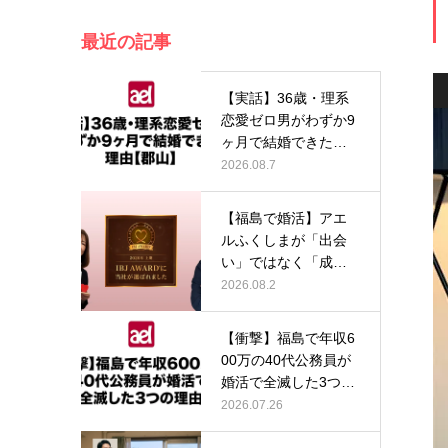
最近の記事
【実話】36歳・理系
恋愛ゼロ男がわずか9
ヶ月で結婚できた理
由【郡山…
2026.08.7
【福島で婚活】アエ
ルふくしまが「出会
い」ではなく「成
婚」にこだわり…
2026.08.2
【衝撃】福島で年収6
00万の40代公務員が
婚活で全滅した3つの
理由…
2026.07.26