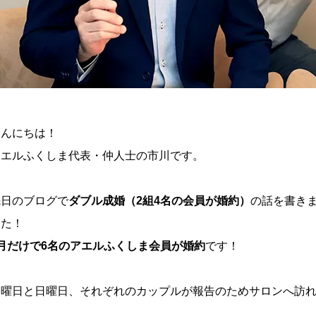
こんにちは！
アエルふくしま代表・仲人士の市川です。
先日のブログで
ダブル成婚（2組4名の会員が婚約）
の話を書き
した！
6月だけで6名のアエルふくしま会員が婚約
です！
金曜日と日曜日、それぞれのカップルが報告のためサロンへ訪れ
す。