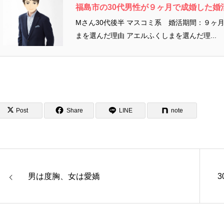
福島市の30代男性が９ヶ月で成婚した婚
Mさん30代後半 マスコミ系 婚活期間：９ヶ
まを選んだ理由 アエルふくしまを選んだ理...
Post
Share
LINE
note
男は度胸、女は愛嬌