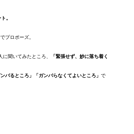
ート。
席でプロポーズ。
人に聞いてみたところ、
「緊張せず、妙に落ち着く
ガンバるところ」「ガンバらなくてよいところ」
で
。