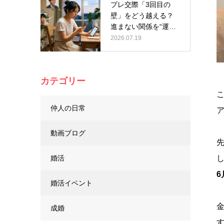
プレ交際「3回目の
壁」をどう越える？
進まない関係を“運
命”に変える…
2026.07.19
カテゴリー
仲人の日常
動画ブログ
婚活
婚活イベント
成婚