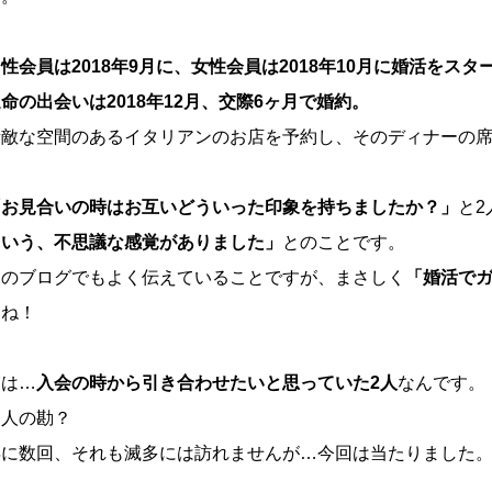
性会員は2018年9月に、女性会員は2018年10月に婚活をスタ
命の出会いは2018年12月、交際6ヶ月で婚約。
素敵な空間のあるイタリアンのお店を予約し、そのディナーの
「お見合いの時はお互いどういった印象を持ちましたか？」
と2
という、不思議な感覚がありました」
とのことです。
このブログでもよく伝えていることですが、まさしく
「婚活で
すね！
実は…
入会の時から引き合わせたいと思っていた2人
なんです。
仲人の勘？
年に数回、それも滅多には訪れませんが…今回は当たりました