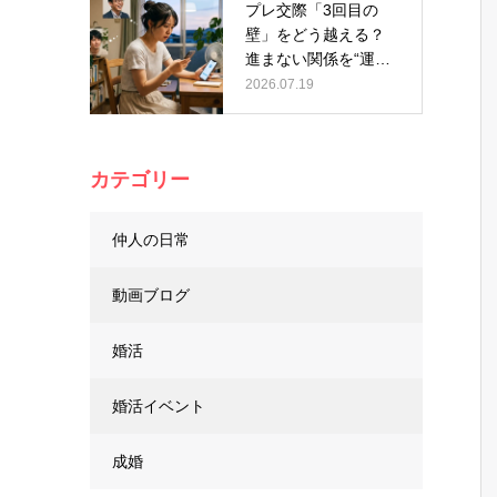
プレ交際「3回目の
壁」をどう越える？
進まない関係を“運
命”に変える…
2026.07.19
カテゴリー
仲人の日常
動画ブログ
婚活
婚活イベント
成婚