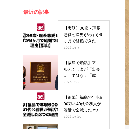
最近の記事
【実話】36歳・理系
恋愛ゼロ男がわずか9
ヶ月で結婚できた理
由【郡山…
2026.08.7
【福島で婚活】アエ
ルふくしまが「出会
い」ではなく「成
婚」にこだわり…
2026.08.2
【衝撃】福島で年収6
00万の40代公務員が
婚活で全滅した3つの
理由…
2026.07.26