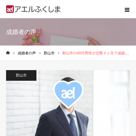
成婚者の声
成婚者の声
郡山市
郡山市の40代男性が交際４ヶ月で成婚した婚活ストーリー
ホーム
郡山市