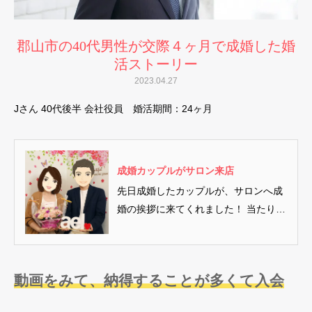
郡山市の40代男性が交際４ヶ月で成婚した婚
活ストーリー
2023.04.27
Jさん 40代後半 会社役員 婚活期間：24ヶ月
成婚カップルがサロン来店
先日成婚したカップルが、サロンへ成
婚の挨拶に来てくれました！ 当たり前
といえば当たり前なのですが…男...
動画をみて、納得することが多くて入会