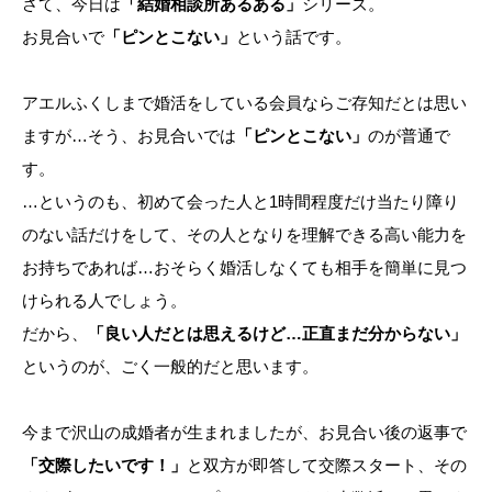
さて、今日は
「結婚相談所あるある」
シリーズ。
お見合いで
「ピンとこない」
という話です。
アエルふくしまで婚活をしている会員ならご存知だとは思い
ますが…そう、お見合いでは
「ピンとこない」
のが普通で
す。
…というのも、初めて会った人と1時間程度だけ当たり障り
のない話だけをして、その人となりを理解できる高い能力を
お持ちであれば…おそらく婚活しなくても相手を簡単に見つ
けられる人でしょう。
だから、
「良い人だとは思えるけど…正直まだ分からない」
というのが、ごく一般的だと思います。
今まで沢山の成婚者が生まれましたが、お見合い後の返事で
「交際したいです！」
と双方が即答して交際スタート、その