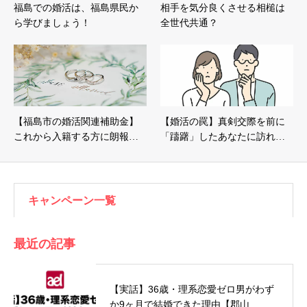
福島での婚活は、福島県民か
相手を気分良くさせる相槌は
ら学びましょう！
全世代共通？
【福島市の婚活関連補助金】
【婚活の罠】真剣交際を前に
これから入籍する方に朗報…
「躊躇」したあなたに訪れ…
キャンペーン一覧
最近の記事
【実話】36歳・理系恋愛ゼロ男がわず
か9ヶ月で結婚できた理由【郡山…