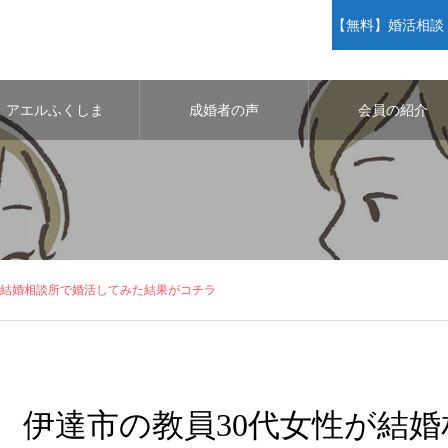
【無料】婚活相談・
アエルふくしま
成婚者の声
会員の紹介
が結婚相談所で婚活してみた結果がコチラ
伊達市の教員30代女性が結