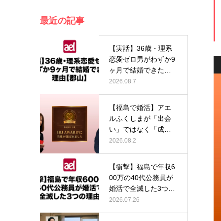
最近の記事
【実話】36歳・理系
恋愛ゼロ男がわずか9
ヶ月で結婚できた理
由【郡山…
2026.08.7
【福島で婚活】アエ
ルふくしまが「出会
い」ではなく「成
婚」にこだわり…
2026.08.2
【衝撃】福島で年収6
00万の40代公務員が
婚活で全滅した3つの
理由…
2026.07.26