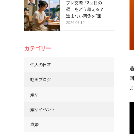
プレ交際「3回目の
壁」をどう越える？
進まない関係を“運
命”に変える…
2026.07.19
カテゴリー
仲人の日常
動画ブログ
婚活
婚活イベント
成婚