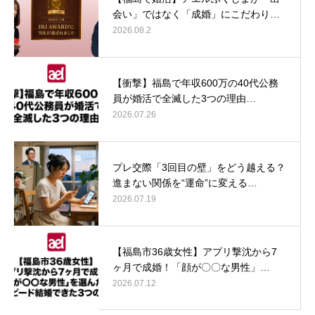
会い」ではなく「成婚」にこだわり…
2026.08.2
【衝撃】福島で年収600万の40代公務
員が婚活で全滅した3つの理由…
2026.07.26
プレ交際「3回目の壁」をどう越える？
進まない関係を“運命”に変える…
2026.07.19
【福島市36歳女性】アプリ撃沈から7
ヶ月で成婚！「顔が〇〇な男性」…
2026.07.12