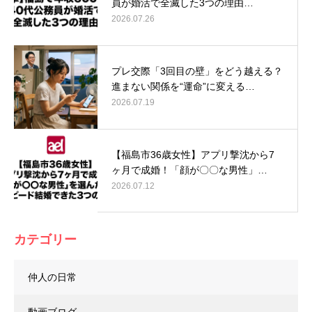
員が婚活で全滅した3つの理由…
2026.07.26
プレ交際「3回目の壁」をどう越える？
進まない関係を“運命”に変える…
2026.07.19
【福島市36歳女性】アプリ撃沈から7
ヶ月で成婚！「顔が〇〇な男性」…
2026.07.12
カテゴリー
仲人の日常
動画ブログ