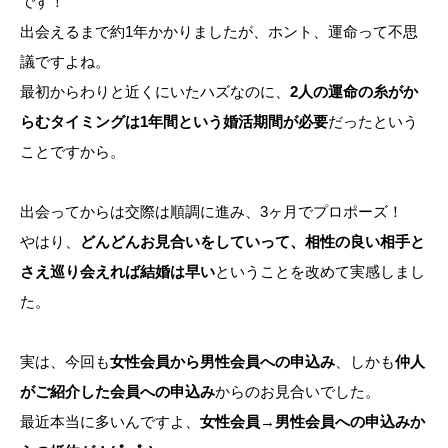
です！
出会えるまで約1年かかりましたが、ホント、運命って不思
議ですよね。
最初からわりと近くにいたハズなのに、
2人の運命の糸がか
らむタイミングは1年間という婚活期間が必要
だったという
ことですから。
出会ってからは交際は順調に進み、3ヶ月でプロポーズ！
やはり、
どんどんお見合いをしていって、相性の良い相手と
さえ巡り会えれば結婚は早い
ということを改めて実感しまし
た。
実は、今回も
女性会員から男性会員への申込み
、しかも
仲人
がご紹介した会員への申込み
からのお見合いでした。
最近本当に多いんですよ、
女性会員→男性会員への申込みか