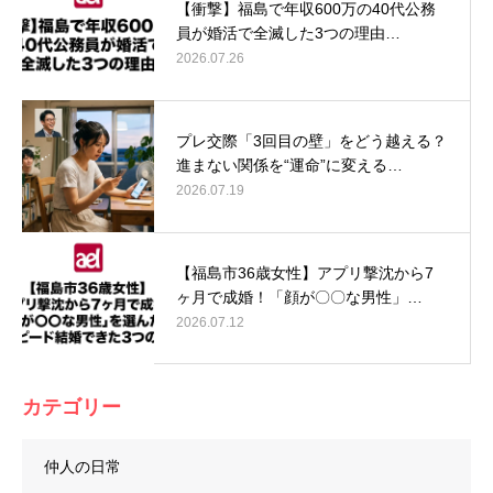
【衝撃】福島で年収600万の40代公務
員が婚活で全滅した3つの理由…
2026.07.26
プレ交際「3回目の壁」をどう越える？
進まない関係を“運命”に変える…
2026.07.19
【福島市36歳女性】アプリ撃沈から7
ヶ月で成婚！「顔が〇〇な男性」…
2026.07.12
カテゴリー
仲人の日常