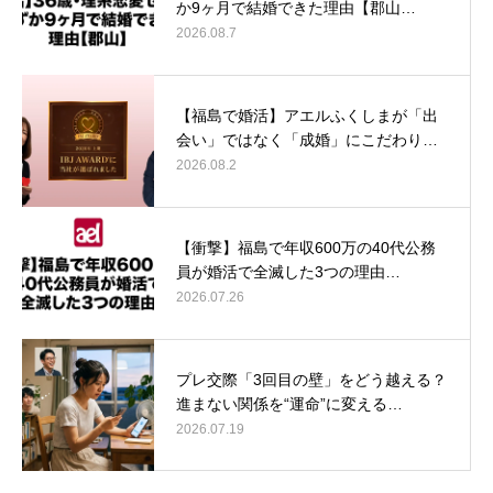
か9ヶ月で結婚できた理由【郡山…
2026.08.7
【福島で婚活】アエルふくしまが「出
会い」ではなく「成婚」にこだわり…
2026.08.2
【衝撃】福島で年収600万の40代公務
員が婚活で全滅した3つの理由…
2026.07.26
プレ交際「3回目の壁」をどう越える？
進まない関係を“運命”に変える…
2026.07.19