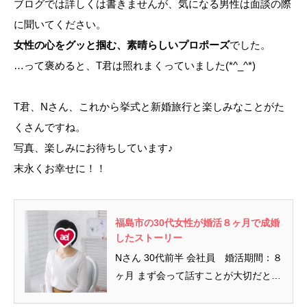
ブログでは詳しくは書きませんが、気になる男性は面談の際
に聞いてください。
女性の心をグッと掴む、素晴らしいプロポーズ
でした。
…って褒めると、T君は照れまくっていました(*^_^*)
T君、Nさん、これから挙式と新婚旅行と楽しみなことがた
くさんですね。
写真、楽しみにお待ちしています♪
末永くお幸せに！！
福島市の30代女性が婚活８ヶ月で成婚
したストーリー
Nさん 30代前半 会社員 婚活期間：８
ヶ月 まず会って話すことが大切だと思
います アエルふくしまを...