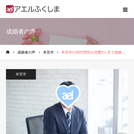
成婚者の声
成婚者の声
本宮市
本宮市の30代男性が交際3ヶ月で成婚した婚活ストーリー
ホーム
本宮市