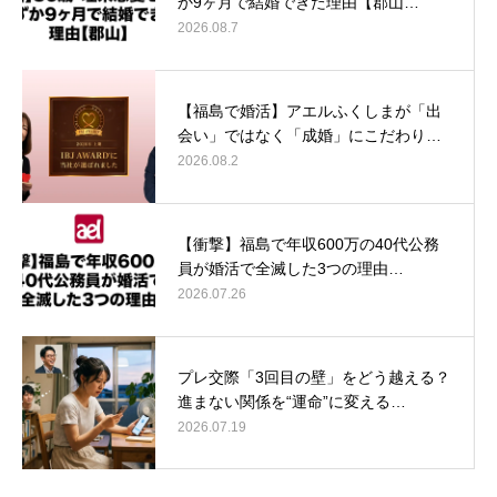
か9ヶ月で結婚できた理由【郡山…
2026.08.7
【福島で婚活】アエルふくしまが「出
会い」ではなく「成婚」にこだわり…
2026.08.2
【衝撃】福島で年収600万の40代公務
員が婚活で全滅した3つの理由…
2026.07.26
プレ交際「3回目の壁」をどう越える？
進まない関係を“運命”に変える…
2026.07.19