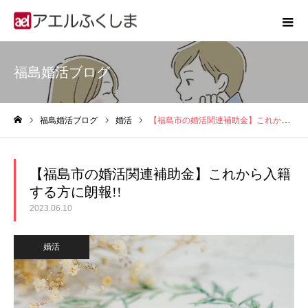
福島婚活ブログ
福島婚活ブログ
婚活
【福島市の婚活関連補助金】これから入籍する方に朗報!!
ホーム
【福島市の婚活関連補助金】これから入籍
する方に朗報!!
2023.06.10
婚活