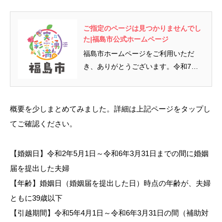
ご指定のページは見つかりませんでし
た|福島市公式ホームページ
福島市ホームページをご利用いただ
き、ありがとうございます。令和7年7
月1日（火曜日）からホームページリ
ニューアルしました。その影響によ
り、しばらくの間Google・Yahooなど
概要を少しまとめてみました。詳細は上記ページをタップし
の検索サイトから検索した場合、リニ
てご確認ください。
ューアル前のページが検索されてしま
い、お探しのページが見つからない事
【婚姻日】令和2年5月1日～令和6年3月31日までの間に婚姻
象が発生します。公式ホームページの
届を提出した夫婦
キーワード検索も、Googleを利用して
いるため、同様となります。新しいペ
【年齢】婚姻日（婚姻届を提出した日）時点の年齢が、夫婦
ージが反映されるまで、大変ご迷惑を
ともに39歳以下
おかけしますが、しばらくの間お待ち
【引越期間】令和5年4月1日～令和6年3月31日の間（補助対
ください。また、トップページ以外の