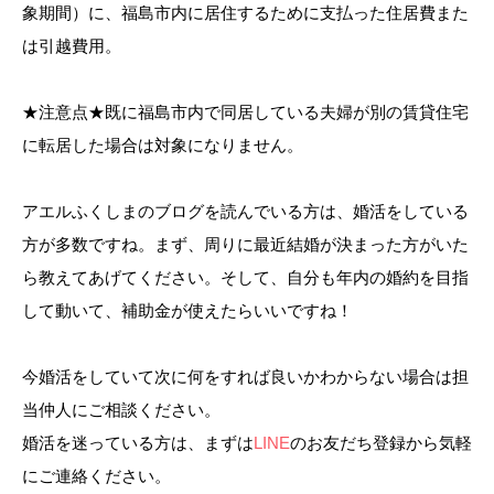
象期間）に、福島市内に居住するために支払った住居費また
URLが変更になっております。リニュ
は引越費用。
ーアル前の各ページを「お気に入り」
「ブックマーク」に登録やリンクして
★注意点★既に福島市内で同居している夫婦が別の賃貸住宅
いる場合は、変更をお願いします。検
索でお探しのページが見つからない場
に転居した場合は対象になりません。
合は、恐れ入りますがトップページの
カテゴリからお探しください。
アエルふくしまのブログを読んでいる方は、婚活をしている
方が多数ですね。まず、周りに最近結婚が決まった方がいた
ら教えてあげてください。そして、自分も年内の婚約を目指
して動いて、補助金が使えたらいいですね！
今婚活をしていて次に何をすれば良いかわからない場合は担
当仲人にご相談ください。
婚活を迷っている方は、まずは
LINE
のお友だち登録から気軽
にご連絡ください。