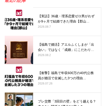
最近の記事
【実話】36歳・理系恋愛ゼロ男がわず
か9ヶ月で結婚できた理由【郡山…
2026.08.7
【福島で婚活】アエルふくしまが「出
会い」ではなく「成婚」にこだわり…
2026.08.2
【衝撃】福島で年収600万の40代公務
員が婚活で全滅した3つの理由…
2026.07.26
プレ交際「3回目の壁」をどう越える？