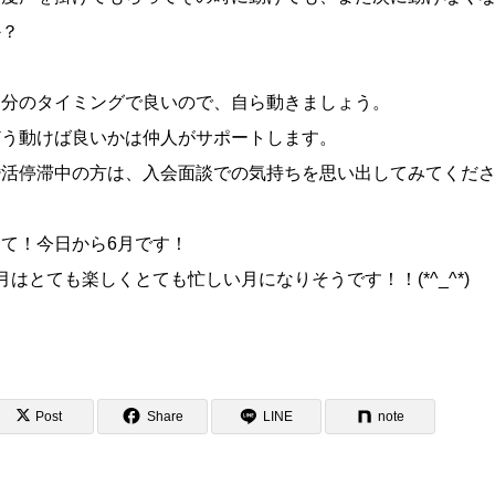
か？
自分のタイミングで良いので、自ら動きましょう。
どう動けば良いかは仲人がサポートします。
婚活停滞中の方は、入会面談での気持ちを思い出してみてくだ
さて！今日から6月です！
月はとても楽しくとても忙しい月になりそうです！！(*^_^*)
Post
Share
LINE
note