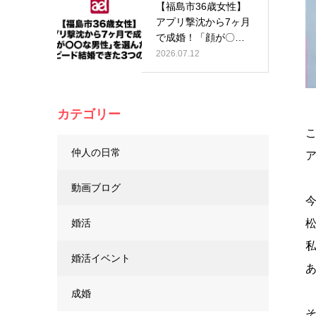
【福島市36歳女性】
アプリ撃沈から7ヶ月
で成婚！「顔が〇〇
な男性」…
2026.07.12
カテゴリー
こ
仲人の日常
ア
動画ブログ
婚活
婚活イベント
あ
成婚