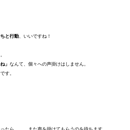
持ちと行動
、いいですね！
し。
いね」
なんて、個々への声掛けはしません。
んです。
なったら。。。また声を掛けてもらうのを待ちます