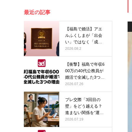
最近の記事
【福島で婚活】アエ
ルふくしまが「出会
い」ではなく「成
婚」にこだわり…
2026.08.2
【衝撃】福島で年収6
00万の40代公務員が
婚活で全滅した3つの
理由…
2026.07.26
プレ交際「3回目の
壁」をどう越える？
進まない関係を“運
命”に変える…
2026.07.19