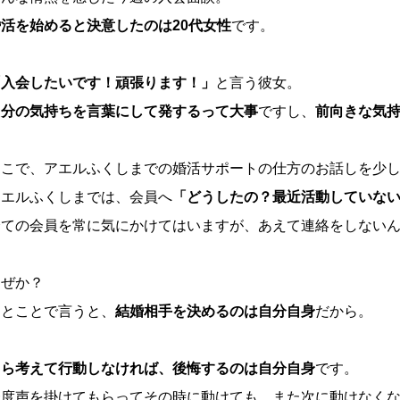
婚活を始めると決意したのは20代女性
です。
「入会したいです！頑張ります！」
と言う彼女。
自分の気持ちを言葉にして発するって大事
ですし、
前向きな気
そこで、アエルふくしまでの婚活サポートの仕方のお話しを少
アエルふくしまでは、会員へ
「どうしたの？最近活動していな
全ての会員を常に気にかけてはいますが、あえて連絡をしない
なぜか？
ひとことで言うと、
結婚相手を決めるのは自分自身
だから。
自ら考えて行動しなければ、後悔するのは自分自身
です。
一度声を掛けてもらってその時に動けても、また次に動けなく