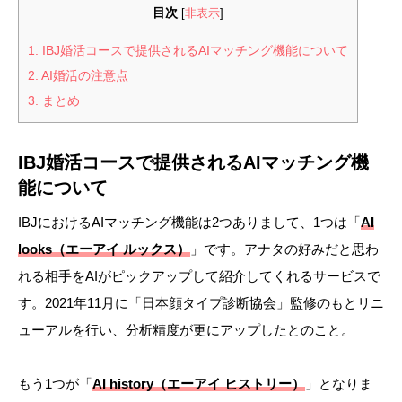
目次
[
非表示
]
1.
IBJ婚活コースで提供されるAIマッチング機能について
2.
AI婚活の注意点
3.
まとめ
IBJ婚活コースで提供されるAIマッチング機
能について
IBJにおけるAIマッチング機能は2つありまして、1つは「
AI
looks（エーアイ ルックス）
」です。アナタの好みだと思わ
れる相手をAIがピックアップして紹介してくれるサービスで
す。2021年11月に「日本顔タイプ診断協会」監修のもとリニ
ューアルを行い、分析精度が更にアップしたとのこと。
もう1つが「
AI history（エーアイ ヒストリー）
」となりま