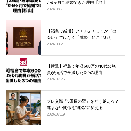
か9ヶ月で結婚できた理由【郡山…
2026.08.7
【福島で婚活】アエルふくしまが「出
会い」ではなく「成婚」にこだわり…
2026.08.2
【衝撃】福島で年収600万の40代公務
員が婚活で全滅した3つの理由…
2026.07.26
プレ交際「3回目の壁」をどう越える？
進まない関係を“運命”に変える…
2026.07.19