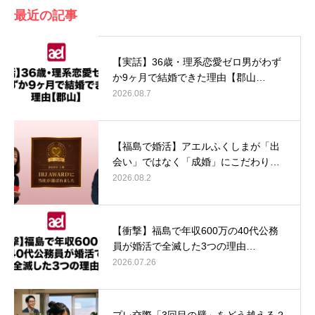
最近の記事
【実話】36歳・理系恋愛ゼロ男がわず
か9ヶ月で結婚できた理由【郡山…
2026.08.7
【福島で婚活】アエルふくしまが「出
会い」ではなく「成婚」にこだわり…
2026.08.2
【衝撃】福島で年収600万の40代公務
員が婚活で全滅した3つの理由…
2026.07.26
プレ交際「3回目の壁」をどう越える？